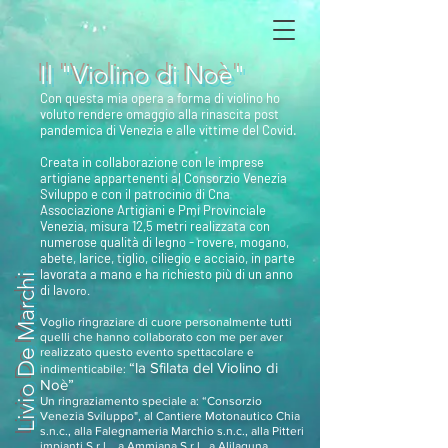
Il "Violino di Noè"
Con questa mia opera a forma di violino ho
voluto rendere omaggio alla rinascita post
pandemica di Venezia e alle vittime del Covid.
Creata in collaborazione con le imprese
artigiane appartenenti al Consorzio Venezia
Sviluppo e con il patrocinio di Cna
Associazione Artigiani e Pmi Provinciale
Venezia, misura 12,5 metri realizzata con
numerose qualità di legno - rovere, mogano,
abete, larice, tiglio, ciliegio e acciaio, in parte
lavorata a mano e ha richiesto più di un anno
Livio De Marchi
di la
voro.
Voglio ringraziare di cuore personalmente tutti
quelli che hanno collaborato con me per aver
realizzato questo evento spettacolare e
“la Sfilata del Violino di
indimenticabile:
Noè”
Un ringraziamento speciale a: “Consorzio
Venezia Sviluppo", al Cantiere Motonautico Chia
s.n.c., alla Falegnameria Marchio s.n.c., alla Pitteri
impianti S.r.l., a Ammiana S.r.l., a Alilaguna