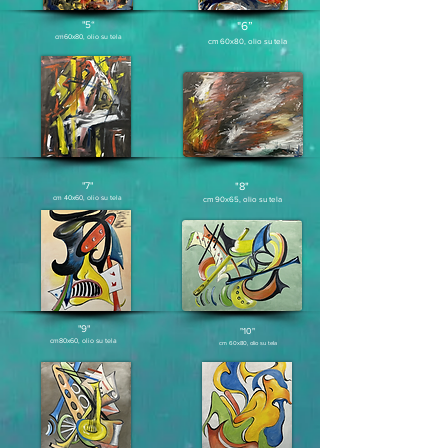
"5“
"6”
cm6
0x80, olio su tela
cm 60x8
0
, olio su tela
"7"
"8"
cm 40
x60, olio su tela
cm 90
x65, olio su tela
"9"
"10"
cm80
x60, olio su tela
cm 6
0x80, olio su tela