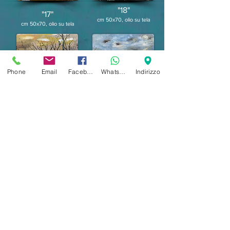
"18"
"17"
cm 50
x70, olio su tela
cm 50
x70, olio su tela
Phone
Email
Facebook
Whatsapp
Indirizzo
"19"
"20"
cm 50
x4
0, olio su tela
cm 60
x40, olio su tavola
"21"
cm 80
x60, olio su tela