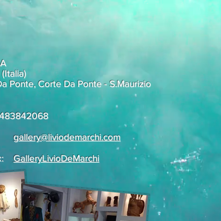
/A
Italia)
a Ponte, Corte Da Ponte - S.Maurizio
.3483842068
 :
gallery@liviodemarchi.com
k:
GalleryLivioDeMarchi