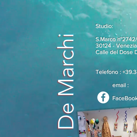
Studio:
Livio De Marchi
S.Marco n°2742
30124 - Venezia (
Calle del Dose D
Telefono : +39
email
FaceBoo