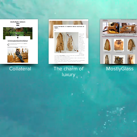
Collateral
The charm of
MostlyGlass
luxury