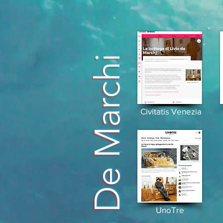
Livio De Marchi
Civitatis Venezia
UnoTre